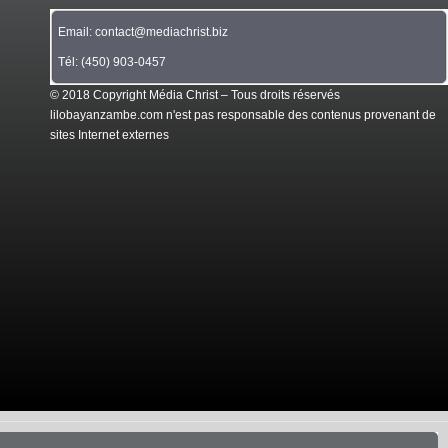
Email: contact@mediachrist.biz
Tél: (450) 903-0457
© 2018 Copyright Média Christ – Tous droits réservés
lilobayanzambe.com n'est pas responsable des contenus provenant de
sites Internet externes