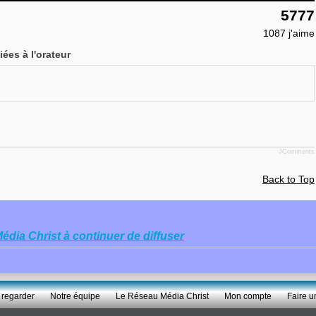
5777
1087
j'aime
ées à l'orateur
JComments
Back to Top
Média Christ à continuer de diffuser
 regarder
Notre équipe
Le Réseau Média Christ
Mon compte
Faire u