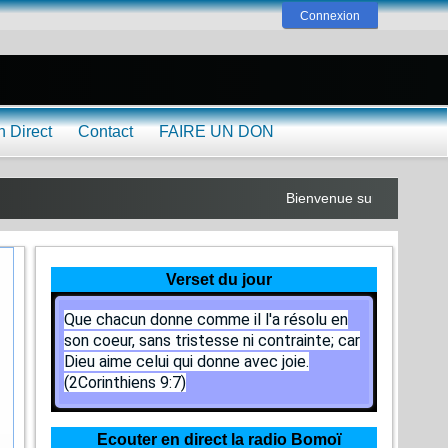
Connexion
n Direct
Contact
FAIRE UN DON
Bienvenue sur www.lilobaya
Verset du jour
Que chacun donne comme il l'a résolu en
son coeur, sans tristesse ni contrainte; car
Dieu aime celui qui donne avec joie.
(2Corinthiens 9:7)
Ecouter en direct la radio Bomoï