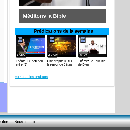
Méditons la Bible
Prédications de la semaine
1:0:00
2:0:00
30:00
Thème: Le defendu
Une prophétie sur
Thème: La Jalousie
attire (1)
le retour de Jésus
de Dieu
Voir tous les orateurs
n don
Nous joindre