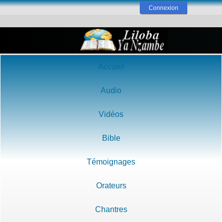
Connexion
Accueil
Audio
Vidéos
Bible
Témoignages
Orateurs
Chantres