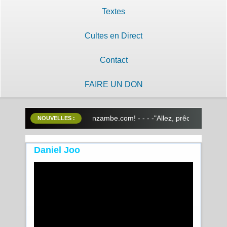
Textes
Cultes en Direct
Contact
FAIRE UN DON
envenue sur www.lilobayanzambe.com! -
- - -"Allez, prêchez, et dites
NOUVELLES :
Daniel Joo