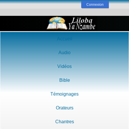
Connexion
Accueil
Audio
Vidéos
Bible
Témoignages
Orateurs
Chantres