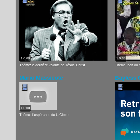
1:0:00
1:0:00
Thème: la dernière volonté de Jésus-Christ
Thème: bon ou 
Mario Massicote
Bayless 
1:0:00
Thème: L’espérance de la Gloire