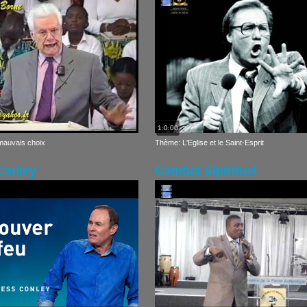
1:0:00
mauvais choix
Thème: L'Eglise et le Saint-Esprit
Conley
Combat Sipirituel