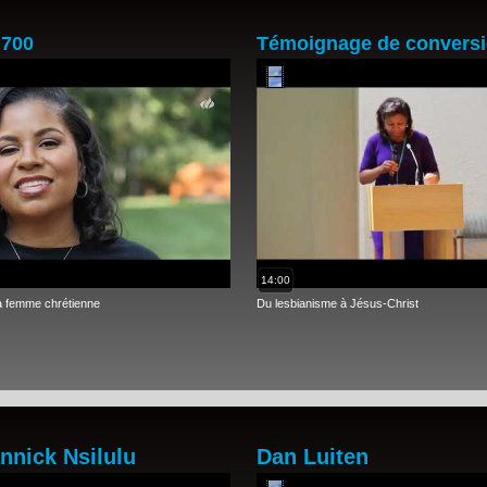
 700
Témoignage de convers
14:00
à femme chrétienne
Du lesbianisme à Jésus-Christ
nnick Nsilulu
Dan Luiten