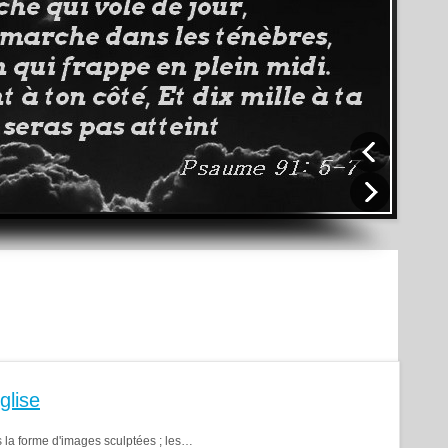
glise
s la forme d'images sculptées ; les…