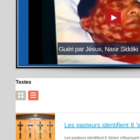
Guéri par Jésus, Nasir Siddiki
Textes
Les pasteurs identifient 8 
Les pasteurs identifient 8 'idoles' influenç