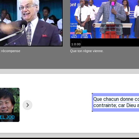
1:0:00
et récompense
Que ton règne vienne.
Verset du jour
Que chacun donne com
MY
contrainte; car Dieu 
GGART
JACKSON
HENRI VIAUD -
MBAMBI
MURAT
BOB KALONJI
RAPH MAM