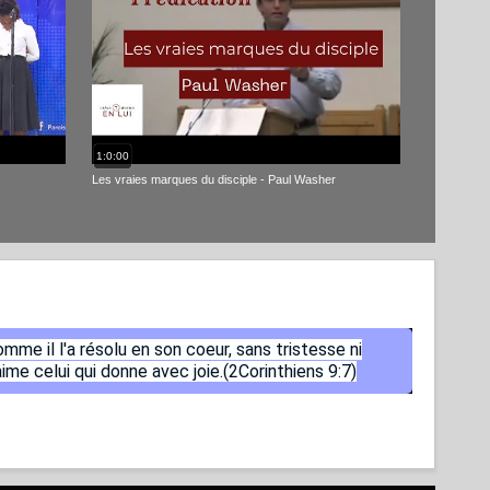
1:0:00
Les vraies marques du disciple - Paul Washer
me il l'a résolu en son coeur, sans tristesse ni
aime celui qui donne avec joie.(2Corinthiens 9:7)
REINHARD
FERNAND
CLAUDE
DAVID
HEN
BU
BONNKE
LEGRAND
HOUDE
WILKERSON
LIN