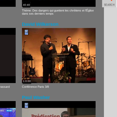
SEARCH
40:40
Thème: Des dangers qui guettent les chrétiens et l'Église
dans ses derniers temps
David Wilkerson
1:0:00
Brassard
Conférence Paris 3/8
Paul Washer