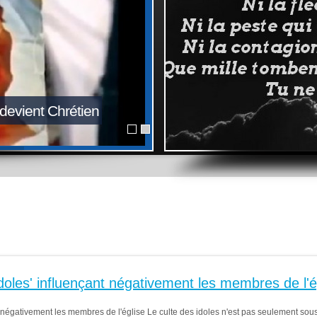
 devient Chrétien
'idoles' influençant négativement les membres de l'é
ant négativement les membres de l'église Le culte des idoles n'est pas seulement sou