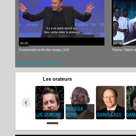
30:00
1:0:00
Comprendre la fin des temps (1/4)
Thème: Talent 
Voir toutes les prédications
Les orateurs
JIM
FERNAND
IRVIN BAXTER
SWA
DANIEL JOO
PIERRE CYR
SAINT LOUIS