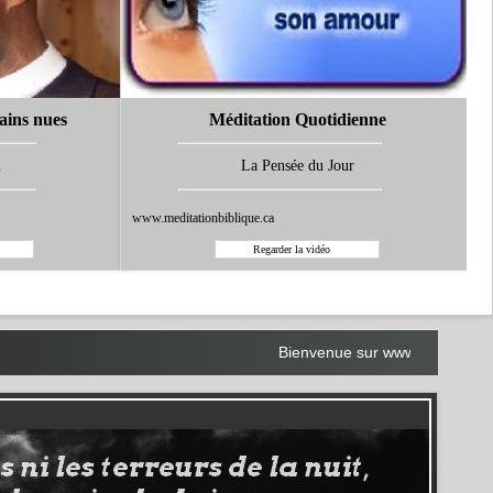
ains nues
Méditation Quotidienne
i
La Pensée du Jour
www.meditationbiblique.ca
Bienvenue sur www.lilobayanzambe.com! -
- - -