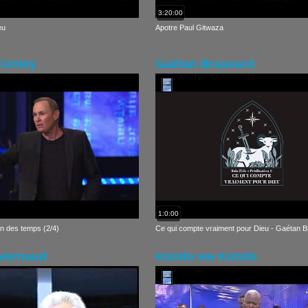
3:20:00
eu
Apotre Paul Gitwaza
Conley
Gaétan Brassard
1:0:00
in des temps (2/4)
Ce qui compte vraiment pour Dieu - Gaétan 
Vernaud
Kondo wa Kondo