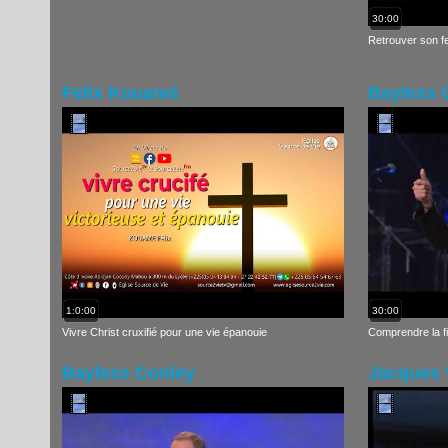
30:00
Retrouver son f
Felix Kouamé
Bayless 
1:0:00
30:00
Vivre Christ cruxifié pour une vie épanouie
Comprendre la f
Bayless Conley
Jacques 