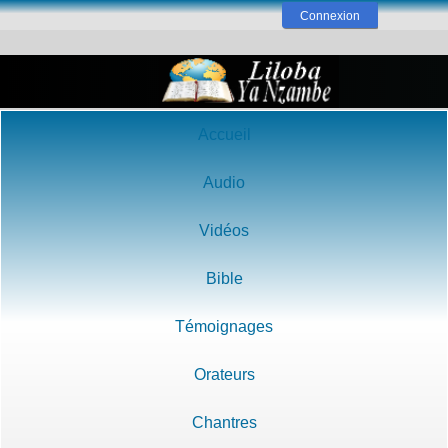
Connexion
Accueil
Audio
Vidéos
Bible
Témoignages
Orateurs
Chantres