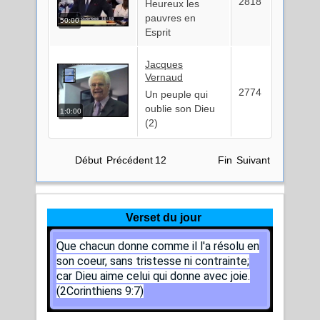
2818
Heureux les
pauvres en
50:00
Esprit
Jacques
Vernaud
2774
Un peuple qui
oublie son Dieu
1:0:00
(2)
Début
Précédent
1
2
Fin
Suivant
Verset du jour
Que chacun donne comme il l'a résolu en
son coeur, sans tristesse ni contrainte;
car Dieu aime celui qui donne avec joie.
(2Corinthiens 9:7)