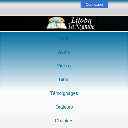
Connexion
Accueil
Audio
Vidéos
Bible
Témoignages
Orateurs
Chantres