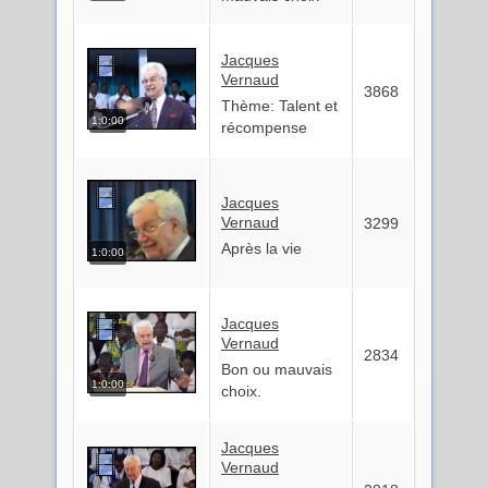
Jacques
Vernaud
3868
Thème: Talent et
1:0:00
récompense
Jacques
Vernaud
3299
Après la vie
1:0:00
Jacques
Vernaud
2834
Bon ou mauvais
1:0:00
choix.
Jacques
Vernaud