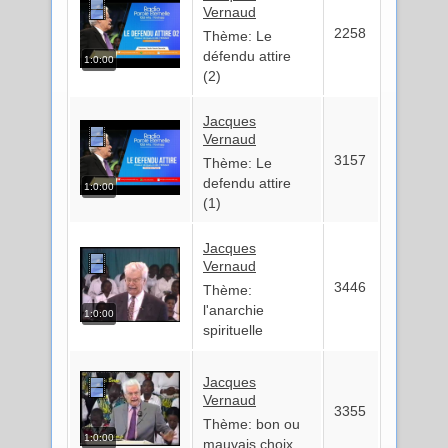
Vernaud
2258
Thème: Le
défendu attire
1:0:00
(2)
Jacques
Vernaud
3157
Thème: Le
defendu attire
1:0:00
(1)
Jacques
Vernaud
3446
Thème:
l'anarchie
1:0:00
spirituelle
Jacques
Vernaud
3355
Thème: bon ou
1:0:00
mauvais choix