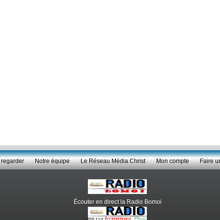
 regarder
Notre équipe
Le Réseau Média Christ
Mon compte
Faire u
Écouter en direct la Radio Bomoi