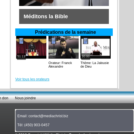
Méditons la Bible
Prédications de la semaine
51:13
30:00
Orateur: Franck
Thème: La Jalousie
Alexandre
de Dieu
Voir tous les orateurs
n don
Nous joindre
Email: contact@mediachrist.biz
Tél: (450) 903-0457